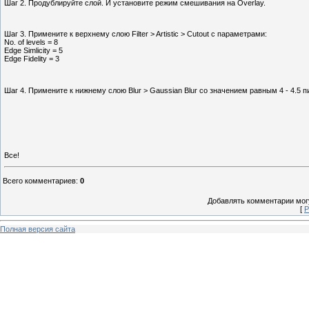
Шаг
2
. Продублируйте слой. И установите режим смешивания на
Overlay
.
Шаг
3
. Примените к верхнему слою
Filter
>
Artistic
>
Cutout
с параметрами:
No. of levels
=
8
Edge Simlicity
=
5
Edge Fidelity
=
3
Шаг
4
. Примените к нижнему слою
Blur
>
Gaussian Blur
со значением равным
4
-
4.5
п
Все!
Всего комментариев
:
0
Добавлять комментарии могу
[
Р
Полная версия сайта