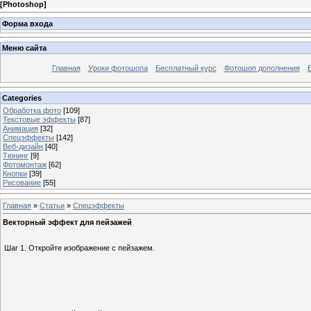
[
Photoshop
]
Форма входа
Меню сайта
Главная
Уроки фотошопа
Бесплатный курс
Фотошоп дополнения
Categories
Обработка фото
[109]
Текстовые эффекты
[87]
Анимация
[32]
Спецэффекты
[142]
Веб-дизайн
[40]
Тюнинг
[9]
Фотомонтаж
[62]
Кнопки
[39]
Рисование
[55]
Главная
»
Статьи
»
Спецэффекты
Векторный эффект для пейзажей
Шаг
1
. Откройте изображение с пейзажем.