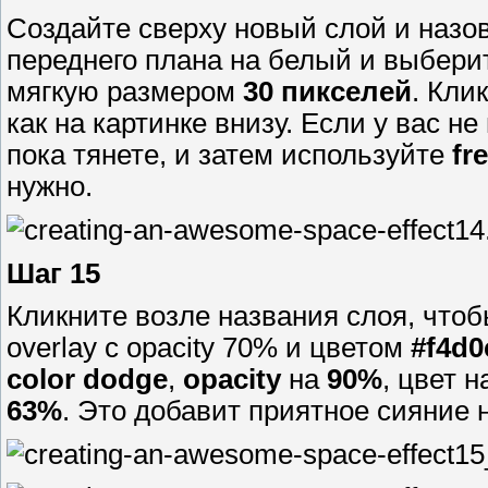
Создайте сверху новый слой и назови
переднего плана на белый и выбер
мягкую размером
30 пикселей
. Кли
как на картинке внизу. Если у вас 
пока тянете, и затем используйте
fr
нужно.
Шаг 15
Кликните возле названия слоя, чтоб
overlay с opacity 70% и цветом
#f4d0
color dodge
,
opacity
на
90%
, цвет 
63%
. Это добавит приятное сияние