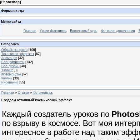
[
Photoshop
]
Форма входа
Меню сайта
Главная
Уроки фотошопа
Бесплатный курс
Фотошоп дополнения
Categories
Обработка фото
[109]
Текстовые эффекты
[87]
Анимация
[32]
Спецэффекты
[142]
Веб-дизайн
[40]
Тюнинг
[9]
Фотомонтаж
[62]
Кнопки
[39]
Рисование
[55]
Главная
»
Статьи
»
Фотомонтаж
Создаем отличный космический эффект
Каждый создатель уроков по
Photos
по взрыву в космосе. Вот моя интер
интересное в работе над таким эффе