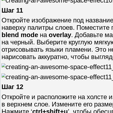
Шаг 11
Откройте изображение под название
наверху палитры слоев. Поместите 
blend mode
на
overlay
. Добавьте ма
на черный. Выберите круглую мягкую
отрисовывать языки пламени. Это н
нарисовать аккуратно, чтобы выгляд
Шаг 12
Откройте и расположите на холсте 
в верхнем слое. Измените его размер
Нажмите ‘
ctrl+shift+u
’, чтобы обесц