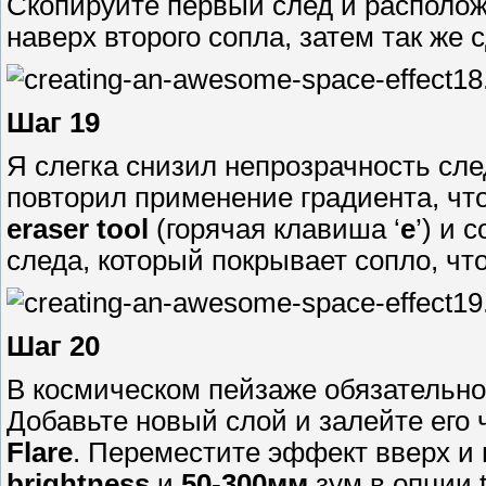
Скопируйте первый след и располож
наверх второго сопла, затем так же 
Шаг 19
Я слегка снизил непрозрачность сл
повторил применение градиента, чт
eraser tool
(горячая клавиша ‘
e
’) и 
следа, который покрывает сопло, ч
Шаг 20
В космическом пейзаже обязательно
Добавьте новый слой и залейте его
Flare
. Переместите эффект вверх и 
brightness
и
50-300мм
зум в опции 