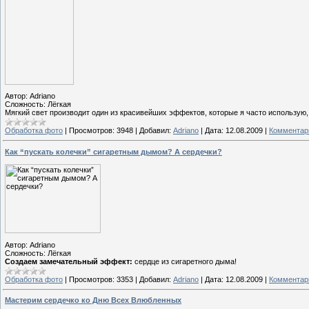
Автор: Adriano
Сложность: Лёгкая
Мягкий свет производит один из красивейших эффектов, которые я часто использую
Обработка фото
|
Просмотров:
3948
|
Добавил:
Adriano
|
Дата:
12.08.2009
|
Комментари
Как “пускать колечки” сигаретным дымом? А сердечки?
Автор: Adriano
Сложность: Лёгкая
Создаем замечательный эффект:
сердце из сигаретного дыма!
Обработка фото
|
Просмотров:
3353
|
Добавил:
Adriano
|
Дата:
12.08.2009
|
Комментари
Мастерим сердечко ко Дню Всех Влюбленных