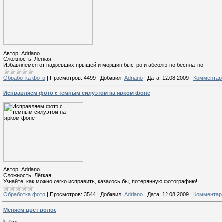
Автор: Adriano
Сложность: Лёгкая
Избавляемся от надоевших прыщей и морщин быстро и абсолютно бесплатно!
Обработка фото
|
Просмотров:
4499
|
Добавил:
Adriano
|
Дата:
12.08.2009
|
Комментари
Исправляем фото с темным силуэтом на ярком фоне
Автор: Adriano
Сложность: Лёгкая
Узнайте, как можно легко исправить, казалось бы, потерянную фотографию!
Обработка фото
|
Просмотров:
3544
|
Добавил:
Adriano
|
Дата:
12.08.2009
|
Комментари
Меняем цвет волос