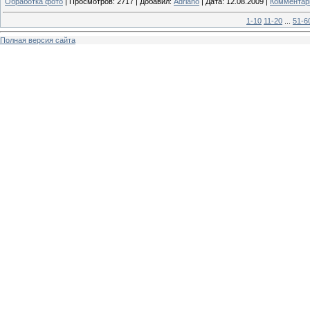
Обработка фото
|
Просмотров:
2717
|
Добавил:
Adriano
|
Дата:
12.08.2009
|
Комментари
1-10
11-20
...
51-6
Полная версия сайта