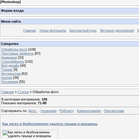
[
Photoshop
]
Форма входа
Меню сайта
Главная
Уроки фотошопа
Бесплатный курс
Фотошоп дополнения
Categories
Обработка фото
[109]
Текстовые эффекты
[87]
Анимация
[32]
Спецэффекты
[142]
Веб-дизайн
[40]
Тюнинг
[9]
Фотомонтаж
[62]
Кнопки
[39]
Рисование
[55]
Главная
»
Статьи
» Обработка фото
В категории материалов
:
109
Показано материалов
:
71-80
Сортировать по
:
Дате
·
Названию
·
Рейтингу
·
Комментариям
·
Просмотрам
Как легко и безболезненно удалить прыщи и морщины