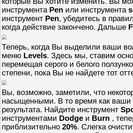
которые Вы хотите изменить. Вы мо
инструмента
Pen
или инструмента
s
инструмент
Pen
, убедитесь в прави
когда действие закончено. Дальше
F
Теперь, когда Вы выделили ваши в
меню
Levels
. Здесь мы, ставим осн
перемещая серого и белого ползунко
степени, пока Вы не найдете тот отт
Вы, возможно, заметили, что некот
насыщенными. В то время как ваши 
результата. Найдите инструмент
Sp
инструментами
Dodge
и
Burn
, теп
приблизительно
20%
. Слегка очист