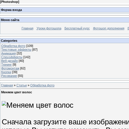
[
Photoshop
]
Форма входа
Меню сайта
Главная
Уроки фотошопа
Бесплатный курс
Фотошоп дополнения
Categories
Обработка фото
[109]
Текстовые эффекты
[87]
Анимация
[32]
Спецэффекты
[142]
Веб-дизайн
[40]
Тюнинг
[9]
Фотомонтаж
[62]
Кнопки
[39]
Рисование
[55]
Главная
»
Статьи
»
Обработка фото
Меняем цвет волос
Сначала загрузите ваше изображен