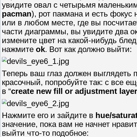
увидите овал с четырьмя маленькими
pacman
), рот пакмана и есть фокус
или в любом месте, где вы посчитае
части диаграммы, вы увидите два о
измените цвет на какой-нибудь бле
нажмите
ok
. Вот как должно выйти:
Теперь ваш глаз должен выглядеть 
красочный, попробуйте так: с все 
в “
create new fill or adjustment laye
Нажмите его и зайдите в
hue/satura
значение, пока вам не начнет нрави
выйти что-то подобное: