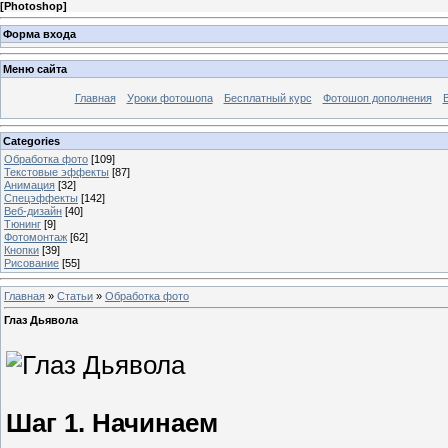
[
Photoshop
]
Форма входа
Меню сайта
Главная
Уроки фотошопа
Бесплатный курс
Фотошоп дополнения
Categories
Обработка фото
[109]
Текстовые эффекты
[87]
Анимация
[32]
Спецэффекты
[142]
Веб-дизайн
[40]
Тюнинг
[9]
Фотомонтаж
[62]
Кнопки
[39]
Рисование
[55]
Главная
»
Статьи
»
Обработка фото
Глаз Дьявола
Шаг 1. Начинаем