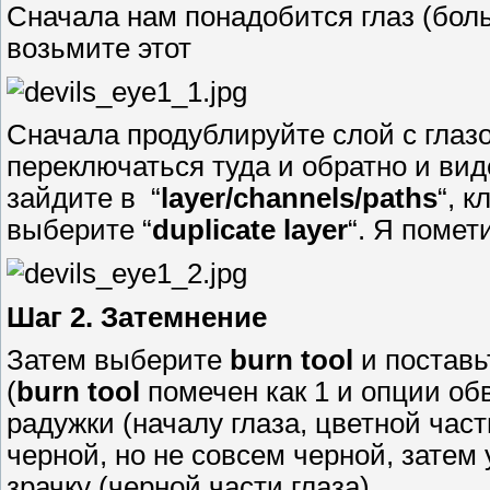
Сначала нам понадобится глаз (бол
возьмите этот
Сначала продублируйте слой с глазо
переключаться туда и обратно и вид
зайдите в “
layer/channels/paths
“, 
выберите “
duplicate layer
“. Я помет
Шаг 2. Затемнение
Затем выберите
burn tool
и поставь
(
burn tool
помечен как 1 и опции об
радужки (началу глаза, цветной част
черной, но не совсем черной, затем
зрачку (черной части глаза)