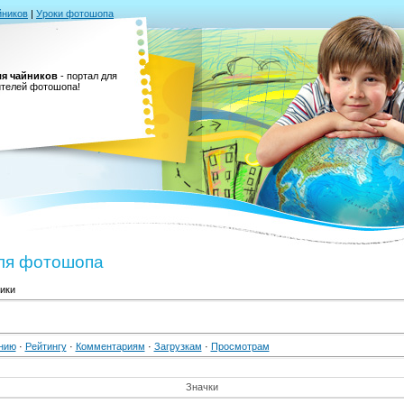
йников
|
Уроки фотошопа
я чайников
- портал для
телей фотошопа!
ля фотошопа
ики
нию
·
Рейтингу
·
Комментариям
·
Загрузкам
·
Просмотрам
Значки