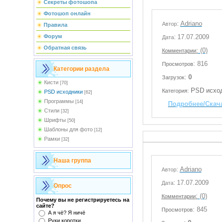
Секреты фотошопа
Фотошоп онлайн
:
Adriano
Автор
Правила
Форум
:
17.07.2009
Дата
Обратная связь
:
(0)
Комментарии
: 816
Просмотров
Категории раздела
:
0
Загрузок
Кисти
[70]
PSD исхо
Категория:
PSD исходники
[62]
Программы
[14]
Подробнее/Скач
Стили
[32]
Шрифты
[50]
Шаблоны для фото
[12]
Рамки
[32]
Наша группа
:
Adriano
Автор
:
17.07.2009
Дата
Опрос
:
(0)
Комментарии
Почему вы не регистрируетесь на
сайте?
: 845
Просмотров
А я чё? Я ничё
Руки коротки