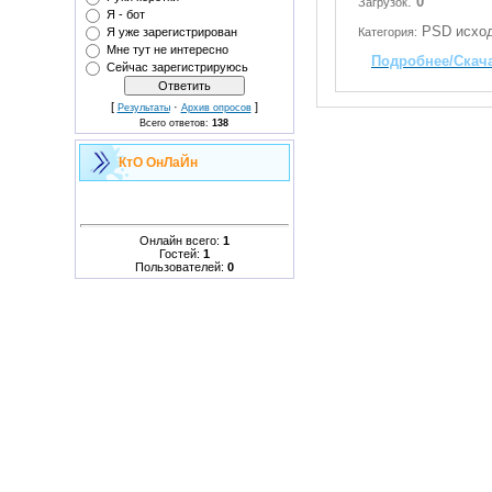
:
0
Загрузок
Я - бот
PSD исход
Я уже зарегистрирован
Категория:
Мне тут не интересно
Подробнее/Скач
Сейчас зарегистрируюсь
[
·
]
Результаты
Архив опросов
Всего ответов:
138
КтО ОнЛаЙн
Онлайн всего:
1
Гостей:
1
Пользователей:
0