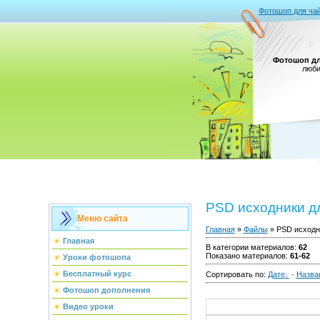
Фотошоп для ча
Фотошоп дл
люби
PSD исходники д
Меню сайта
Главная
»
Файлы
» PSD исходн
Главная
В категории материалов
:
62
Показано материалов
:
61-62
Уроки фотошопа
Бесплатный курс
Сортировать по
:
Дате
·
Назва
Фотошоп дополнения
Видео уроки