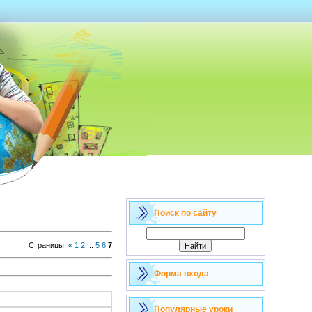
Поиск по сайту
Страницы
:
«
1
2
...
5
6
7
Форма входа
Популярные уроки