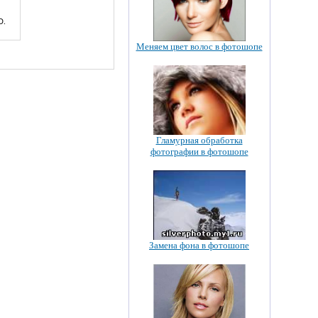
D.
Меняем цвет волос в фотошопе
Гламурная обработка
фотографии в фотошопе
Замена фона в фотошопе