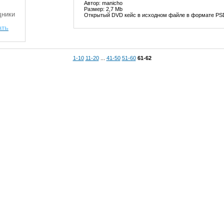
Автор: manicho
Размер: 2,7 Mb
ники
Открытый DVD кейс в исходном файле в формате PS
ать
1-10
11-20
...
41-50
51-60
61-62